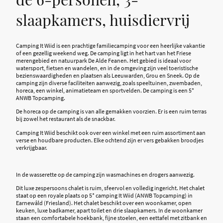
slaapkamers, huisdiervrij
Camping It Wiid is een prachtige familiecamping voor een heerlijke vakantie
of een gezellig weekend weg. De camping ligt in het hart van het Friese
merengebied en natuurpark De Alde Feanen. Het gebied is ideaal voor
watersport, fietsen en wandelen, en in de omgeving zijn veel toeristische
bezienswaardigheden en plaatsen als Leeuwarden, Grou en Sneek. Op de
camping zijn diverse faciliteiten aanwezig, zoals speeltuinen, zwembaden,
horeca, een winkel, animatieteam en sportvelden. De camping is een 5*
ANWB Topcamping.
De horeca op de camping is van alle gemakken voorzien. Er is een ruim terras
bij zowel het restaurant als de snackbar.
Camping It Wiid beschikt ook over een winkel met een ruim assortiment aan
verse en houdbare producten. Elke ochtend zijn er vers gebakken broodjes
verkrijgbaar.
In de wasserette op de camping zijn wasmachines en drogers aanwezig.
Dit luxe zespersoons chalet is ruim, sfeervol en volledig ingericht. Het chalet
staat op een royale plaats op 5* camping It Wiid (ANWB Topcamping) in
Earnewâld (Friesland). Het chalet beschikt over een woonkamer, open
keuken, luxe badkamer, apart toilet en drie slaapkamers. In de woonkamer
staan een comfortabele hoekbank, fijne stoelen, een eettafel met zitbank en