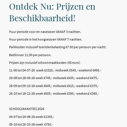
Ontdek Nu: Prijzen en
Beschikbaarheid!
Huur periode voor en naseizoen VANAF 3 nachten.
Huur periode in het hoogseizoen VANAF 7 nachten.
Parkkosten inclusief toeristenbelasting €7.50 per persoon per nacht.
Bedlinnen 11,00 per persoon.
Prijzen zijn inclusief schoonmaakkosten (65 euro)
11-06 tot 04-07-26 week €1020,- midweek €545,- weekend €490,-
29-08 tot 28-09-26 week €745,- midweek €435,- weekend €475,-
28-09 tot 09-10-26 week €645,- midweek €415,- weekend €375,-
26-10 tot 18-12-26 week €605,- midweek €395,- weekend €365,-
SCHOOLVAKANTIES 2026
04-07 tot 29-08-26 week €1395,-
09-10 tot 26-10-26 week €750,-