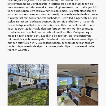
receptie, de visvijver en de kinderboerderij. Dit chalet op de
vijfsterrencamping De Pallegarste in Mariënberg biedt alle faciliteiten die
men van een comfortabele vakantiewoning kan verwachten. Het is geschikt
voor six personen, verdeeld over drie slaapkamers. De eerste slaapkamer is
voorzien van een tweepersoonsbed, terwijl de tweede en derde slaapkamer
zijn uitgerust met twee eenpersoonsbedden. De volledig ingerichte keuken
stelt u in staat om 's ochtends eenvoudig een eitje te bakken of 's avonds
een volledige maaltijd te bereiden. Aan de eettafel is er voldoende ruimte
voor iedereen, zodat maaltijden comfortabel kunnen worden genuttigd
zonder dat men met het bord op schoot hoeft te zitten. Ontspanning is
mogelijk in en om het park, alsook in de eigen tuin, die is voorzien van
tuinmeubilair, of binnen op de ruime bank. Het chalet is eveneens uitgerust
met een televisie en wifi. Na een lange dag buitenshuis is het aangenaam
om te ontspannen in de eigen badkamer, die is uitgerust met een douche,
toilet en wastafel.